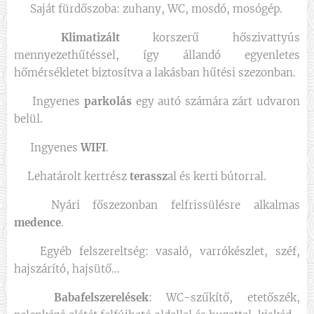
🚿 Saját fürdőszoba: zuhany, WC, mosdó, mosógép.
❄️
Klimatizált
korszerű hőszivattyús
mennyezethűtéssel, így állandó egyenletes
hőmérsékletet biztosítva a lakásban hűtési szezonban.
🚗 Ingyenes
parkolás
egy autó számára zárt udvaron
belül.
🌐 Ingyenes
WIFI
.
🌷Lehatárolt kertrész
terassz
al és kerti bútorral.
🐳 Nyári főszezonban felfrissülésre alkalmas
medence
.
🛍 Egyéb felszereltség: vasaló, varrókészlet, széf,
hajszárító, hajsütő...
👶
Babafelszerelések
: WC-szűkítő, etetőszék,