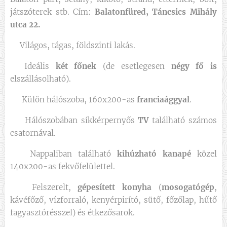
játszóterek stb. Cím:
Balatonfüred, Táncsics Mihály
utca 22.
🏡Világos, tágas, földszinti lakás.
👥Ideális
két főnek
(de esetlegesen
négy
fő is
elszállásolható).
🛏 Külön hálószoba, 160x200-as
franciaággyal
.
🖥 Hálószobában síkkérpernyős
TV
található számos
csatornával.
🛋 Nappaliban található
kihúzható kanapé
közel
140x200-as fekvőfelülettel.
🍽 Felszerelt,
gépesített konyha
(
mosogatógép
,
kávéfőző, vízforraló, kenyérpirító, sütő, főzőlap, hűtő
fagyasztórésszel) és étkezősarok.