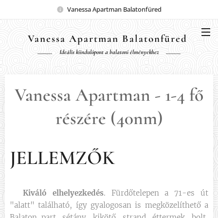
Vanessa Apartman Balatonfüred
Vanessa Apartman Balatonfüred
Ideális kiindulópont a balatoni élményekhez
Vanessa Apartman - 1-4 fő
részére (40nm)
JELLEMZŐK
📍
Kiváló elhelyezkedés
. Fürdőtelepen a 71-es út
"alatt" található, így gyalogosan is megközelíthető a
Balaton part, sétány, kikötő, strand, éttermek, bolt,