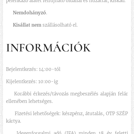
pelenkázó alátét felfújható oldallal és huzattal, kiskád.
🚭
Nemdohányzó
.
⛔️
Kisállat nem
szállásolható el.
INFORMÁCIÓK
Bejelentkezés: 14:00-tól
Kijelentkezés: 10:00-ig
🕛 Korábbi érkezés/távozás megbeszélés alapján felár
ellenében lehetséges.
💳 Fizetési lehetőségek: készpénz, átutalás, OTP SZÉP
kártya.
💵 Idegenforgalmi adó (IFA) minden 18 év feletti