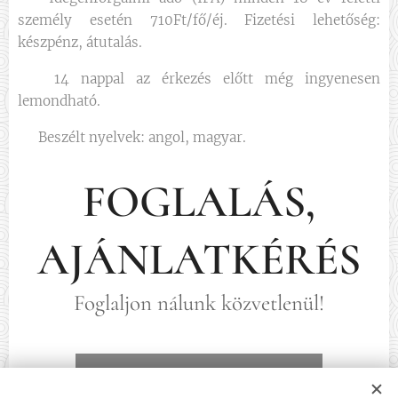
személy esetén 710Ft/fő/éj. Fizetési lehetőség:
készpénz, átutalás.
❌ 14 nappal az érkezés előtt még ingyenesen
lemondható.
🗣 Beszélt nyelvek: angol, magyar.
FOGLALÁS,
AJÁNLATKÉRÉS
Foglaljon nálunk közvetlenül!
FOGLALÁS, AJÁNLATKÉRÉS